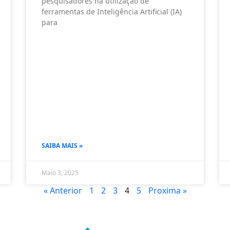
pesquisadores na utilização de
ferramentas de Inteligência Artificial (IA)
para
SAIBA MAIS »
Maio 3, 2025
« Anterior
1
2
3
4
5
Proxima »