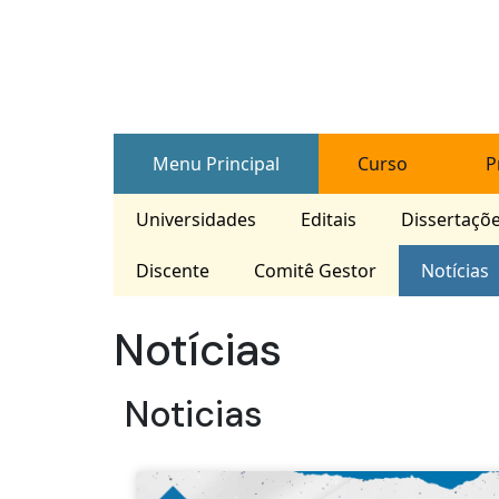
Skip
to
content
Menu Principal
Curso
P
Universidades
Editais
Dissertaçõ
Discente
Comitê Gestor
Notícias
Notícias
Noticias