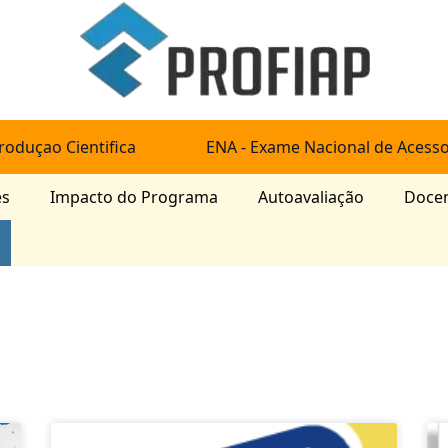
roduçao Cientifica
ENA - Exame Nacional de Acess
es
Impacto do Programa
Autoavaliação
Doce
Page
Page
Page
Page
Page