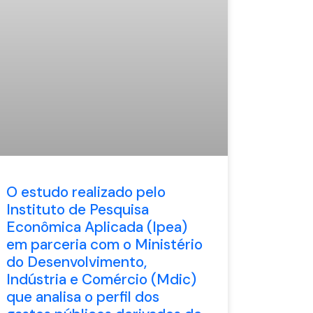
O estudo realizado pelo
Instituto de Pesquisa
Econômica Aplicada (Ipea)
em parceria com o Ministério
do Desenvolvimento,
Indústria e Comércio (Mdic)
que analisa o perfil dos