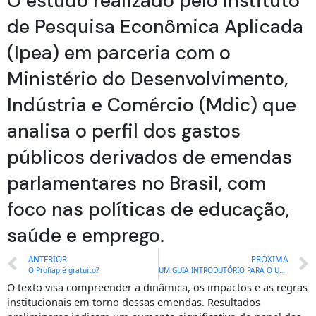
O estudo realizado pelo Instituto
de Pesquisa Econômica Aplicada
(Ipea) em parceria com o
Ministério do Desenvolvimento,
Indústria e Comércio (Mdic) que
analisa o perfil dos gastos
públicos derivados de emendas
parlamentares no Brasil, com
foco nas políticas de educação,
saúde e emprego.
Prev
ANTERIOR
PRÓXIMA
O Profiap é gratuito?
UM GUIA INTRODUTÓRIO PARA O USO DE FERRAMENTAS DE INTELIGÊNCIA ARTIFICIAL (IAS) NA ELABORAÇÃO DE PROJETOS E DISSERTAÇÕES DE MESTRADO
O texto visa compreender a dinâmica, os impactos e as regras
institucionais em torno dessas emendas. Resultados