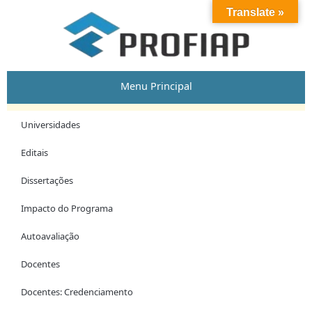
Skip
Translate »
to
content
Menu Principal
Universidades
Editais
Dissertações
Impacto do Programa
Autoavaliação
Docentes
Docentes: Credenciamento