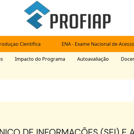
roduçao Cientifica
ENA - Exame Nacional de Acess
es
Impacto do Programa
Autoavaliação
Doce
NICO DE INFORMAÇÕES (SEI) E