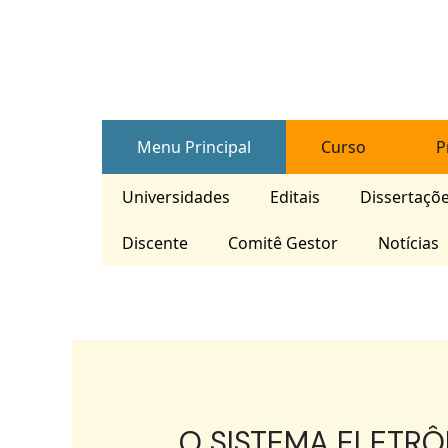
Skip
Post
to
navigation
content
Menu Principal
Curso
P
Universidades
Editais
Dissertaçõ
Discente
Comitê Gestor
Notícias
O SISTEMA ELETRÔ