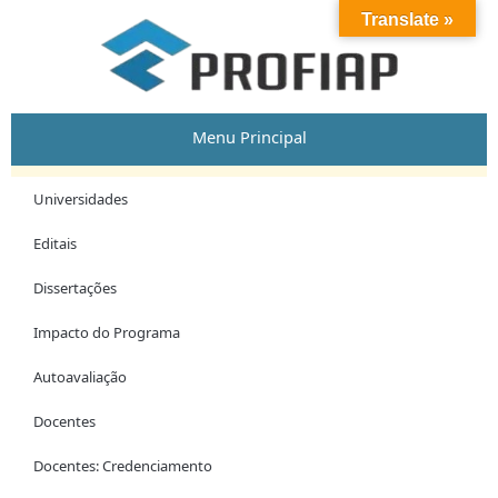
Skip
Post
Translate »
to
navigation
content
Menu Principal
Universidades
Editais
Dissertações
Impacto do Programa
Autoavaliação
Docentes
Docentes: Credenciamento