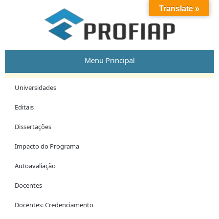
Skip
Post
Translate »
to
navigation
content
Menu Principal
Universidades
Editais
Dissertações
Impacto do Programa
Autoavaliação
Docentes
Docentes: Credenciamento