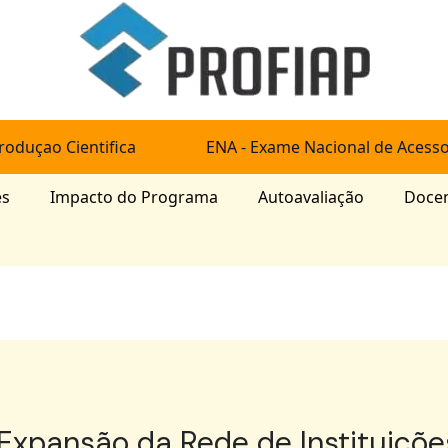
roduçao Cientifica
ENA - Exame Nacional de Acess
es
Impacto do Programa
Autoavaliação
Doce
Expansão da Rede de Instituiçõ