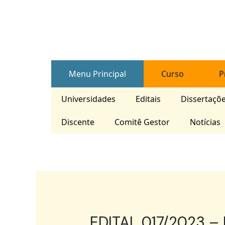
Skip
Post
to
navigation
content
Menu Principal
Curso
P
Universidades
Editais
Dissertaçõ
Discente
Comitê Gestor
Notícias
EDITAL 017/2023 – 