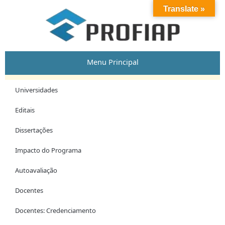
Skip
Translate »
to
content
Menu Principal
Universidades
Editais
Dissertações
Impacto do Programa
Autoavaliação
Docentes
Docentes: Credenciamento