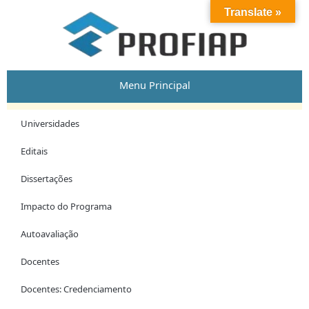
Skip
Translate »
to
content
Menu Principal
Universidades
Editais
Dissertações
Impacto do Programa
Autoavaliação
Docentes
Docentes: Credenciamento