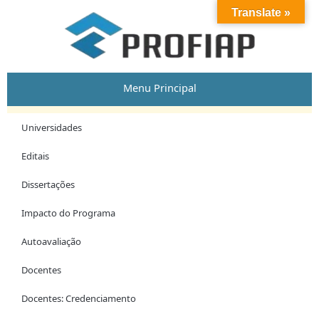
Skip
Translate »
to
content
Menu Principal
Universidades
Editais
Dissertações
Impacto do Programa
Autoavaliação
Docentes
Docentes: Credenciamento