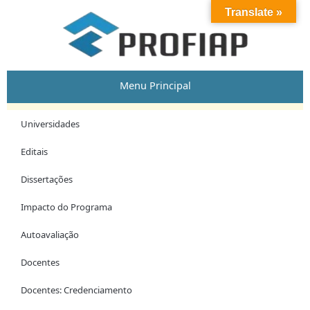
Skip
Translate »
to
content
Menu Principal
Universidades
Editais
Dissertações
Impacto do Programa
Autoavaliação
Docentes
Docentes: Credenciamento