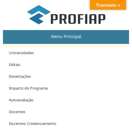
Skip
Translate »
to
content
Menu Principal
Universidades
Editais
Dissertações
Impacto do Programa
Autoavaliação
Docentes
Docentes: Credenciamento