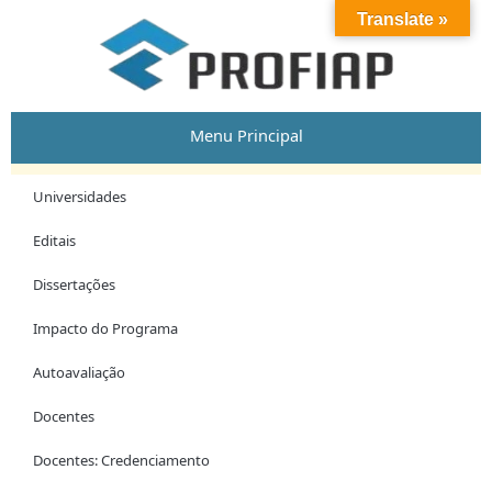
Skip
Translate »
to
content
Menu Principal
Universidades
Editais
Dissertações
Impacto do Programa
Autoavaliação
Docentes
Docentes: Credenciamento