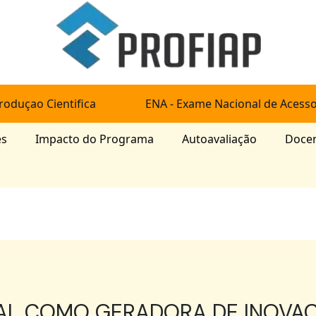
roduçao Cientifica
ENA - Exame Nacional de Acess
es
Impacto do Programa
Autoavaliação
Doce
AL COMO GERADORA DE INOVAÇ