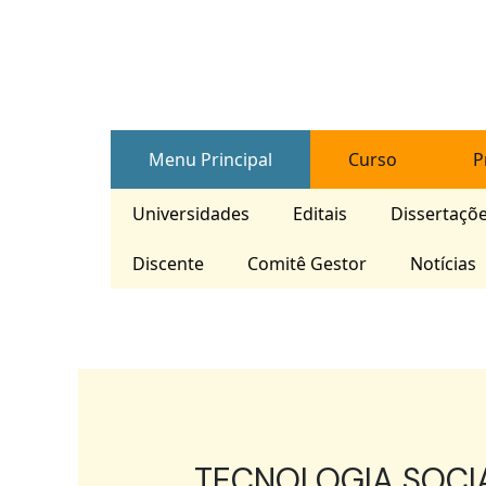
Skip
Post
to
navigation
content
Menu Principal
Curso
P
Universidades
Editais
Dissertaçõ
Discente
Comitê Gestor
Notícias
TECNOLOGIA SOCI