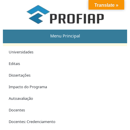
Skip
Post
Translate »
to
navigation
content
Menu Principal
Universidades
Editais
Dissertações
Impacto do Programa
Autoavaliação
Docentes
Docentes: Credenciamento