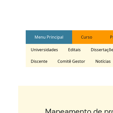
Skip
Post
to
navigation
content
Menu Principal
Curso
P
Universidades
Editais
Dissertaçõ
Discente
Comitê Gestor
Notícias
Mapeamento de proc