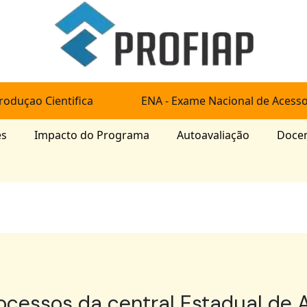
roduçao Cientifica
ENA - Exame Nacional de Acess
es
Impacto do Programa
Autoavaliação
Doce
essos da central Estadual de A