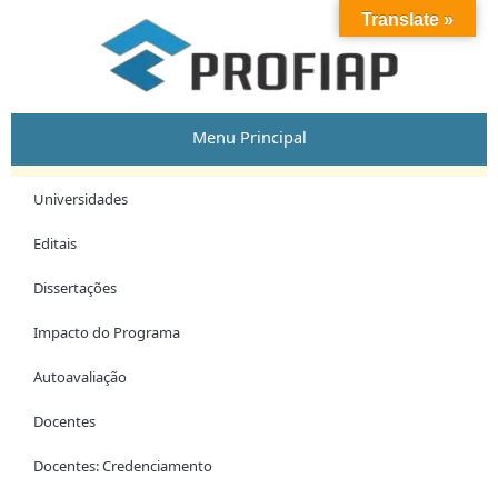
Skip
Post
Translate »
to
navigation
content
Menu Principal
Universidades
Editais
Dissertações
Impacto do Programa
Autoavaliação
Docentes
Docentes: Credenciamento