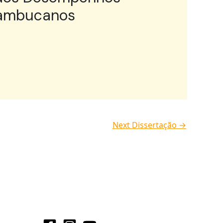
rnambucanos
Next Dissertação
→