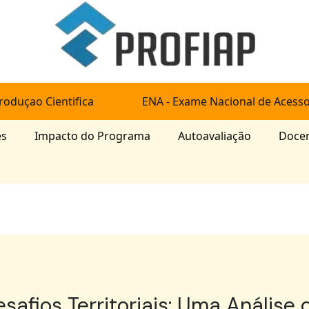
roduçao Cientifica
ENA - Exame Nacional de Acess
es
Impacto do Programa
Autoavaliação
Doce
esafios Territoriais: Uma Anális