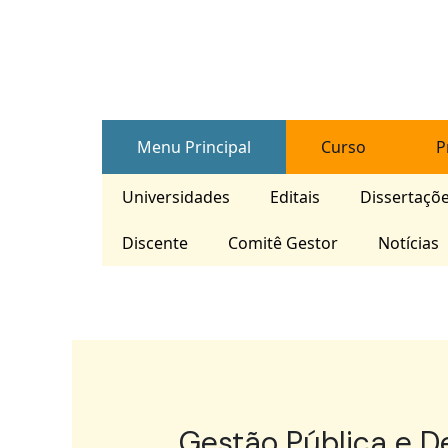
Skip
Post
to
navigation
content
Menu Principal
Curso
P
Universidades
Editais
Dissertaçõ
Discente
Comitê Gestor
Notícias
Gestão Pública e D