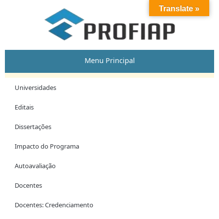
Skip
Post
Translate »
to
navigation
content
Menu Principal
Universidades
Editais
Dissertações
Impacto do Programa
Autoavaliação
Docentes
Docentes: Credenciamento