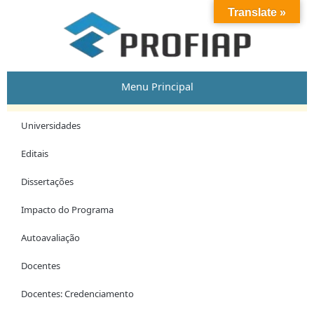
Skip
Post
Translate »
to
navigation
content
Menu Principal
Universidades
Editais
Dissertações
Impacto do Programa
Autoavaliação
Docentes
Docentes: Credenciamento