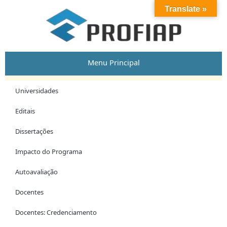
Skip
Post
Translate »
to
navigation
content
Menu Principal
Universidades
Editais
Dissertações
Impacto do Programa
Autoavaliação
Docentes
Docentes: Credenciamento