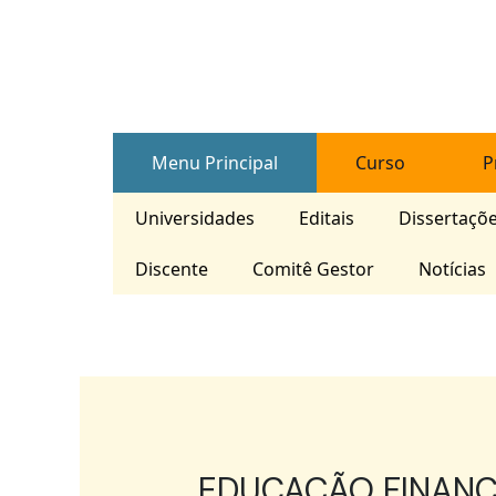
Skip
Post
to
navigation
content
Menu Principal
Curso
P
Universidades
Editais
Dissertaçõ
Discente
Comitê Gestor
Notícias
EDUCAÇÃO FINANC