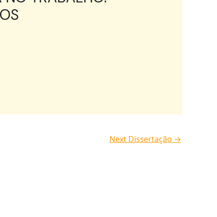
COS
Next Dissertação
→