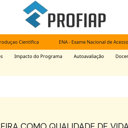
roduçao Cientifica
ENA - Exame Nacional de Acess
es
Impacto do Programa
Autoavaliação
Doce
EIRA COMO QUALIDADE DE VIDA