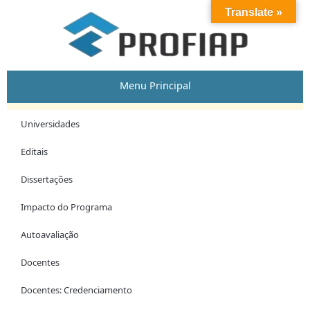
Skip
Post
Translate »
to
navigation
content
Menu Principal
Universidades
Editais
Dissertações
Impacto do Programa
Autoavaliação
Docentes
Docentes: Credenciamento