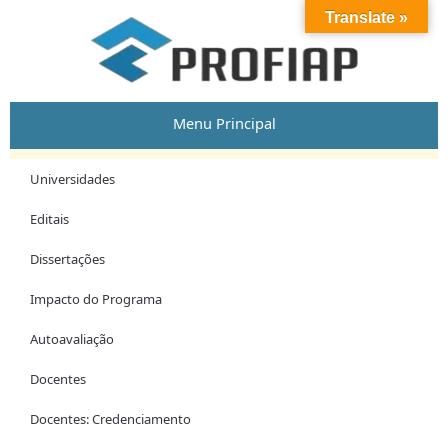
Skip
Post
Translate »
to
navigation
content
Menu Principal
Universidades
Editais
Dissertações
Impacto do Programa
Autoavaliação
Docentes
Docentes: Credenciamento