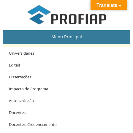
Skip
Post
Translate »
to
navigation
content
Menu Principal
Universidades
Editais
Dissertações
Impacto do Programa
Autoavaliação
Docentes
Docentes: Credenciamento