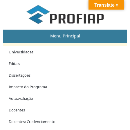
Skip
Post
Translate »
to
navigation
content
Menu Principal
Universidades
Editais
Dissertações
Impacto do Programa
Autoavaliação
Docentes
Docentes: Credenciamento