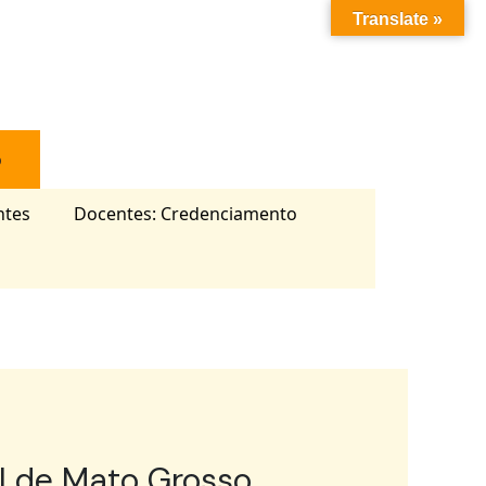
Translate »
o
ntes
Docentes: Credenciamento
al de Mato Grosso