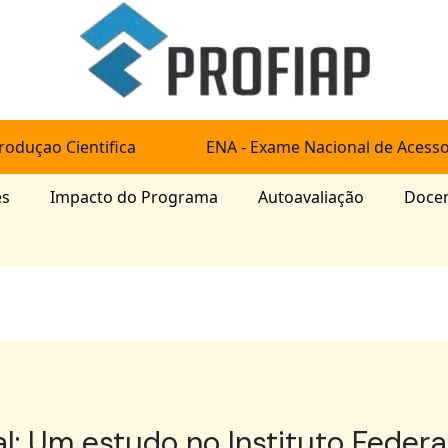
roduçao Cientifica
ENA - Exame Nacional de Acess
es
Impacto do Programa
Autoavaliação
Doce
l: Um estudo no Instituto Feder