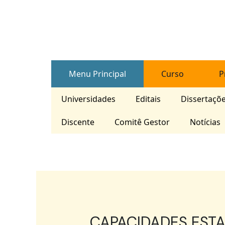
Skip
Post
to
navigation
content
Menu Principal
Curso
P
Universidades
Editais
Dissertaçõ
Discente
Comitê Gestor
Notícias
CAPACIDADES ESTA