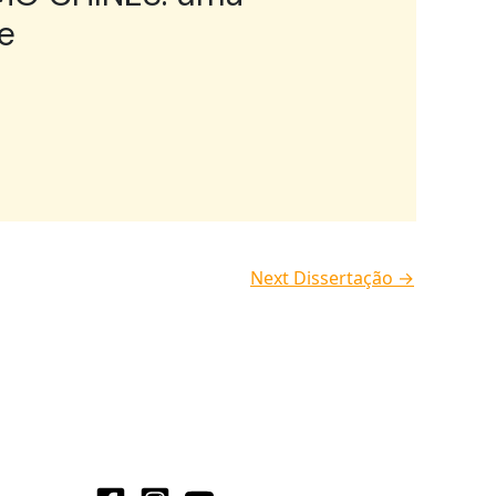
e
Next Dissertação
→