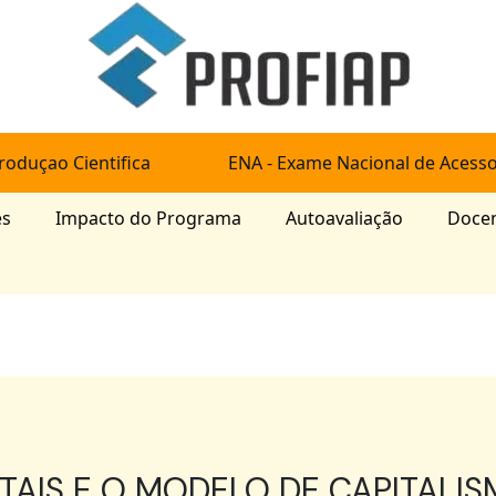
roduçao Cientifica
ENA - Exame Nacional de Acess
es
Impacto do Programa
Autoavaliação
Doce
TAIS E O MODELO DE CAPITALIS