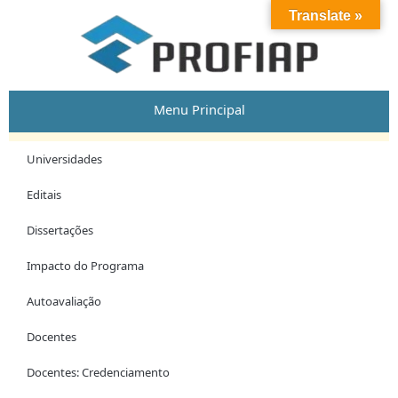
Skip
Post
Translate »
to
navigation
content
Menu Principal
Universidades
Editais
Dissertações
Impacto do Programa
Autoavaliação
Docentes
Docentes: Credenciamento